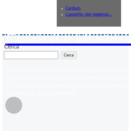
fragili: Allevi ar
Cardium
L’appetito vien leggendo…
Festival di Giff
Cerca
Cerca
Dedicare un concerto ad in tumore: sembr
eppure il Maestro Giovanni Allevi l’ha fatto. 
il titolo del suo ultimo concerto per violonc
orchestra, e sta per Miel