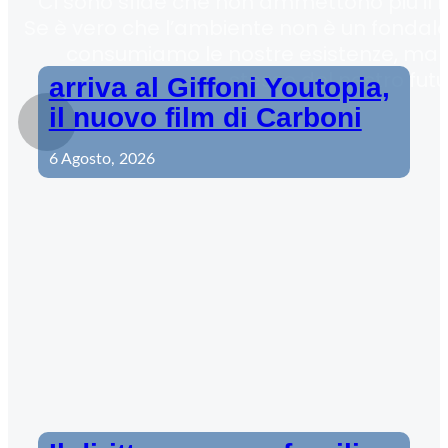
Ci sono sfide che non ammettono più il lu
Se è vero che l’ambiente non è un fondale
consumiamo le nostre esistenze, ma 
stesso del nostro futu
arriva al Giffoni Youtopia,
il nuovo film di Carboni
6 Agosto, 2026