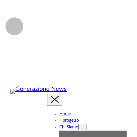
di 86 anni si è spento Francesco Guccini. 
che ha attraversato le aule della C
arriva al 
Youtopia, il
Home
film di C
Il progetto
Chi Siamo