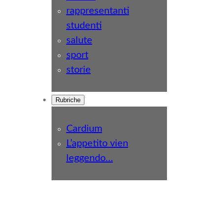
rappresentanti
studenti
salute
sport
storie
Rubriche
Cardium
L’appetito vien
leggendo…