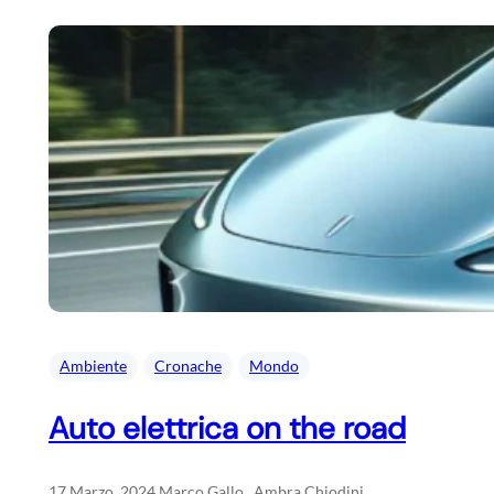
Ambiente
Cronache
Mondo
Auto elettrica on the road
17 Marzo, 2024
.
Marco Gallo , Ambra Chiodini