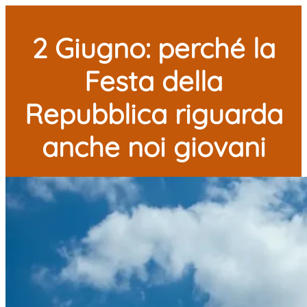
2 Giugno: perché la
Festa della
Repubblica riguarda
anche noi giovani