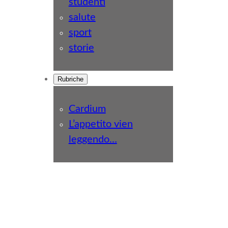
studenti
salute
sport
storie
Rubriche
Cardium
L’appetito vien
leggendo…