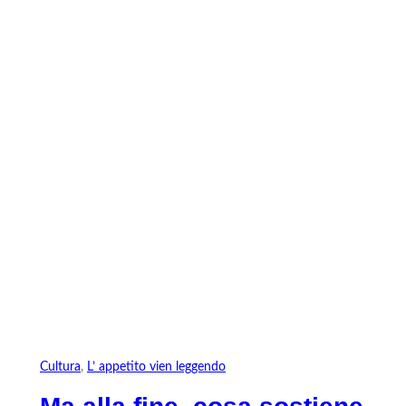
Vai
al
contenuto
Cultura
, 
L’ appetito vien leggendo