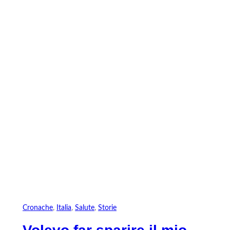
Vai
al
contenuto
Cronache
, 
Italia
, 
Salute
, 
Storie