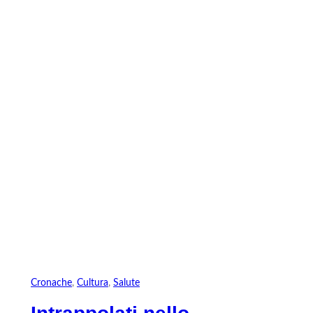
Vai
al
contenuto
Cronache
, 
Cultura
, 
Salute